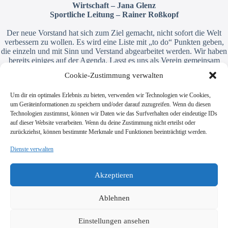
Wirtschaft – Jana Glenz
Sportliche Leitung – Rainer Roßkopf
Der neue Vorstand hat sich zum Ziel gemacht, nicht sofort die Welt
verbessern zu wollen. Es wird eine Liste mit „to do“ Punkten geben,
die einzeln und mit Sinn und Verstand abgearbeitet werden. Wir haben
bereits einiges auf der Agenda. Lasst es uns als Verein gemeinsam
anpacken. Denn nur gemeinsam sind wir stark !!!
Cookie-Zustimmung verwalten
Euer Vorstand
Um dir ein optimales Erlebnis zu bieten, verwenden wir Technologien wie Cookies,
um Geräteinformationen zu speichern und/oder darauf zuzugreifen. Wenn du diesen
Technologien zustimmst, können wir Daten wie das Surfverhalten oder eindeutige IDs
auf dieser Website verarbeiten. Wenn du deine Zustimmung nicht erteilst oder
zurückziehst, können bestimmte Merkmale und Funktionen beeinträchtigt werden.
Dienste verwalten
SV Viktoria Klein-Zimmern 1945 e.V.
Burgstraße 18
Akzeptieren
64846 Groß-Zimmern
info@vik-klz.de
Ablehnen
Einstellungen ansehen
Impressum