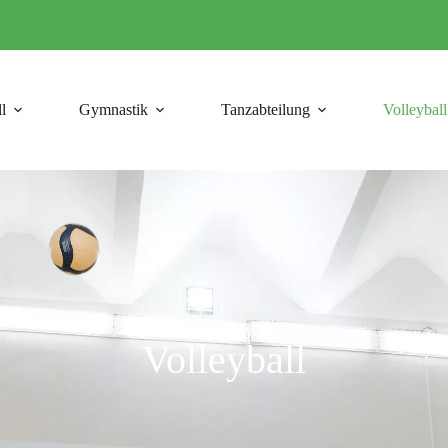
l
Gymnastik
Tanzabteilung
Volleyball
Volleyball
Volleyball