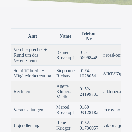
Telefon-
Amt
Name
E
Nr
Vereinssprecher +
Rainer
0151-
Rund um das
r.rosskopf@vik
Rosskopf
56998449
Vereinsheim
Schriftführerin +
Stephanie
0174-
s.richarz@vik-
Mitgliederbetreuung
Richarz
1028054
Anette
0152-
Rechnerin
Klober-
a.klober-mieth
24199733
Mieth
Marcel
0160-
Veranstaltungen
m.rosskopf@vi
Rosskopf
99128182
Rene
0152-
Jugendleitung
viktoria.jugen
Krieger
01736057