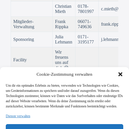
Christian
0178-
c.mieth@vik-kl
Mieth
7801997
Mitglieder-
Frank
06071-
frank.rippka@
Verwaltung
Rippka
749636
Julia
0171-
Sponsoring
j.lehmann@vik
Lehmann
3195177
Wir
freuens
Facility
uns auf
dich 😉
Cookie-Zustimmung verwalten
Um dir ein optimales Erlebnis zu bieten, verwenden wir Technologien wie Cookies,
um Geräteinformationen zu speichern und/oder darauf zuzugreifen. Wenn du diesen
Technologien zustimmst, können wir Daten wie das Surfverhalten oder eindeutige IDs
Ansprechpartner für die einzelnen Abteilungen finden Sie in
auf dieser Website verarbeiten. Wenn du deine Zustimmung nicht erteilst oder
den jeweiligen Bereichen
zurückziehst, können bestimmte Merkmale und Funktionen beeinträchtigt werden.
Dienste verwalten
SV Viktoria Klein-Zimmern 1945 e.V.