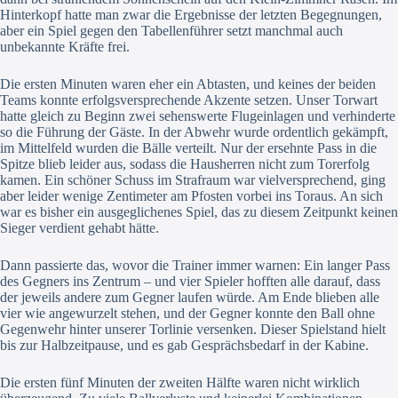
Hinterkopf hatte man zwar die Ergebnisse der letzten Begegnungen,
aber ein Spiel gegen den Tabellenführer setzt manchmal auch
unbekannte Kräfte frei.
Die ersten Minuten waren eher ein Abtasten, und keines der beiden
Teams konnte erfolgsversprechende Akzente setzen. Unser Torwart
hatte gleich zu Beginn zwei sehenswerte Flugeinlagen und verhinderte
so die Führung der Gäste. In der Abwehr wurde ordentlich gekämpft,
im Mittelfeld wurden die Bälle verteilt. Nur der ersehnte Pass in die
Spitze blieb leider aus, sodass die Hausherren nicht zum Torerfolg
kamen. Ein schöner Schuss im Strafraum war vielversprechend, ging
aber leider wenige Zentimeter am Pfosten vorbei ins Toraus. An sich
war es bisher ein ausgeglichenes Spiel, das zu diesem Zeitpunkt keinen
Sieger verdient gehabt hätte.
Dann passierte das, wovor die Trainer immer warnen: Ein langer Pass
des Gegners ins Zentrum – und vier Spieler hofften alle darauf, dass
der jeweils andere zum Gegner laufen würde. Am Ende blieben alle
vier wie angewurzelt stehen, und der Gegner konnte den Ball ohne
Gegenwehr hinter unserer Torlinie versenken. Dieser Spielstand hielt
bis zur Halbzeitpause, und es gab Gesprächsbedarf in der Kabine.
Die ersten fünf Minuten der zweiten Hälfte waren nicht wirklich