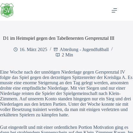
Zum
Inhalt
springen
D1 im Heimspiel gegen den Tabellenersten Gersprenztal III
16. März 2025
Abteilung - Jugendfußball
2 Min
Eine Woche nach der unnötigen Niederlage gegen Gersprenztal IV
folgte das Spiel gegen den derzeitigen Spitzenreiter der Kreisliga A. Es
musste eine enorme Steigerung an den Tag gelegt werden, ansonsten
drohte eine empfindliche Niederlage. Mit vier Siegen und nur einer
Niederlage reisten die Spieler der Spielgemeinschaft nach Klein-
Zimmern. Auf unserem Konto standen hingegen nur ein Sieg und drei
Niederlagen aus den letzten Partien. Unter der Woche konnte nie mit
voller Besetzung trainiert werden, da man mit einigen verletzten und
erkälteten Spielern zu kämpfen hatte.
Gut eingestellt und mit einer ordentlichen Portion Motivation ging es
dann bei strahlendem Sonnenschein auf den Klein-Zimmner Rasen. Im