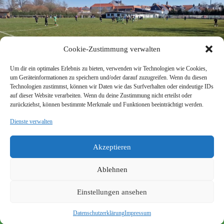
Cookie-Zustimmung verwalten
Um dir ein optimales Erlebnis zu bieten, verwenden wir Technologien wie Cookies,
um Geräteinformationen zu speichern und/oder darauf zuzugreifen. Wenn du diesen
Technologien zustimmst, können wir Daten wie das Surfverhalten oder eindeutige IDs
auf dieser Website verarbeiten. Wenn du deine Zustimmung nicht erteilst oder
zurückziehst, können bestimmte Merkmale und Funktionen beeinträchtigt werden.
Dienste verwalten
SV Viktoria Klein-Zimmern 1945 e.V.
Burgstraße 18
Akzeptieren
64846 Groß-Zimmern
info@vik-klz.de
Ablehnen
Einstellungen ansehen
Impressum
Datenschutzerklärung
© 2026 SV Viktoria Klein-Zimmern 1945 e.V. - Realisierung
Datenschutzerklärung
Impressum
durch
dein-webdesign.de