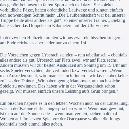
das gehört bei unserem fairen Sport auch mal dazu. Sie spielten
vorbildliche Pässe, hatten ordentliche Laufwege und gingen einfach
den notwendigen Schritt mehr. „Die Laufbereitschaft war bei unserer
Truppe heute alles andere als gut“, so einer unserer Trainer. „Dieburg
hatte sicher das Doppelte an Kilometern auf der Uhr wie wir.“
In der zweiten Halbzeit konnten wir uns zwar ein bisschen steigern,
am Ende reichte es aber leider nur zu einem 1:4.
Die Vorzeichen gegen Urberach standen – rein tabellarisch – ebenfalls
alles andere als gut. Urberach auf Platz zwei, wir auf Platz sechs.
Zudem mussten wir zur besten Anstoßzeit am Sonntag um 15 Uhr auf
sechs Spieler verzichten, die verhindert bzw. verletzt waren. „Wenn
man Ausreden sucht, wird man sie auch finden – wir lassen aber keine
zu“, so der Trainer. „Wir haben genug Manpower, um auch solche
Spiele zu gewinnen. Das haben wir in der Vergangenheit schon
gezeigt. Wir müssen einfach unsere Leistung aufs Grün bringen.“
Ein bisschen haperte es in den letzten Wochen auch an der Einstellung,
was in der Kabine ehrlich angesprochen wurde. Wenn man gewinnt,
ist man auf der Sonnenseite – wenn man verliert, ziehen halt mal
Wolken auf. Im letzten Spiel vor der Osterpause wollten die Jungs
jedenfalls noch einmal alles geben.