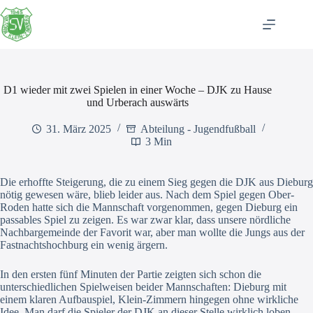
Zum
Inhalt
springen
D1 wieder mit zwei Spielen in einer Woche – DJK zu Hause
und Urberach auswärts
31. März 2025
Abteilung - Jugendfußball
3 Min
Die erhoffte Steigerung, die zu einem Sieg gegen die DJK aus Dieburg
nötig gewesen wäre, blieb leider aus. Nach dem Spiel gegen Ober-
Roden hatte sich die Mannschaft vorgenommen, gegen Dieburg ein
passables Spiel zu zeigen. Es war zwar klar, dass unsere nördliche
Nachbargemeinde der Favorit war, aber man wollte die Jungs aus der
Fastnachtshochburg ein wenig ärgern.
In den ersten fünf Minuten der Partie zeigten sich schon die
unterschiedlichen Spielweisen beider Mannschaften: Dieburg mit
einem klaren Aufbauspiel, Klein-Zimmern hingegen ohne wirkliche
Idee. Man darf die Spieler der DJK an dieser Stelle wirklich loben –