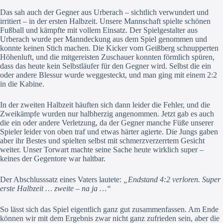
Das sah auch der Gegner aus Urberach – sichtlich verwundert und
irritiert – in der ersten Halbzeit. Unsere Mannschaft spielte schönen
Fußball und kämpfte mit vollem Einsatz. Der Spielgestalter aus
Urberach wurde per Manndeckung aus dem Spiel genommen und
konnte keinen Stich machen. Die Kicker vom Geißberg schnupperten
Höhenluft, und die mitgereisten Zuschauer konnten förmlich spüren,
dass das heute kein Selbstläufer für den Gegner wird. Selbst die ein
oder andere Blessur wurde weggesteckt, und man ging mit einem 2:2
in die Kabine.
In der zweiten Halbzeit häuften sich dann leider die Fehler, und die
Zweikämpfe wurden nur halbherzig angenommen. Jetzt gab es auch
die ein oder andere Verletzung, da der Gegner manche Füße unserer
Spieler leider von oben traf und etwas härter agierte. Die Jungs gaben
aber ihr Bestes und spielten selbst mit schmerzverzerrtem Gesicht
weiter. Unser Torwart machte seine Sache heute wirklich super –
keines der Gegentore war haltbar.
Der Abschlusssatz eines Vaters lautete:
„Endstand 4:2 verloren. Super
erste Halbzeit … zweite – na ja …“
So lässt sich das Spiel eigentlich ganz gut zusammenfassen. Am Ende
können wir mit dem Ergebnis zwar nicht ganz zufrieden sein, aber die