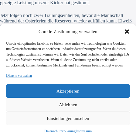
gezeigte Leistung unserer Kicker hat gestimmt.
Jetzt folgen noch zwei Trainingseinheiten, bevor die Mannschaft
während der Osterferien die Reserven wieder auffüllen kann. Eiweiß
soll ja bekanntlich gut für die Muskulatur sein …
Cookie-Zustimmung verwalten
Wir wünschen allen Lesern und Fans
Frohe Ostern
– und wir sehen
Um dir ein optimales Erlebnis zu bieten, verwenden wir Technologien wie Cookies,
uns am
27.04. zum Heimspiel gegen Eppertshausen
!
um Geräteinformationen zu speichern und/oder darauf zuzugreifen. Wenn du diesen
Technologien zustimmst, können wir Daten wie das Surfverhalten oder eindeutige IDs
auf dieser Website verarbeiten. Wenn du deine Zustimmung nicht erteilst oder
zurückziehst, können bestimmte Merkmale und Funktionen beeinträchtigt werden.
Dienste verwalten
SV Viktoria Klein-Zimmern 1945 e.V.
Burgstraße 18
Akzeptieren
64846 Groß-Zimmern
info@vik-klz.de
Ablehnen
Einstellungen ansehen
Impressum
Datenschutzerklärung
© 2026 SV Viktoria Klein-Zimmern 1945 e.V. - Realisierung
Datenschutzerklärung
Impressum
durch
dein-webdesign.de