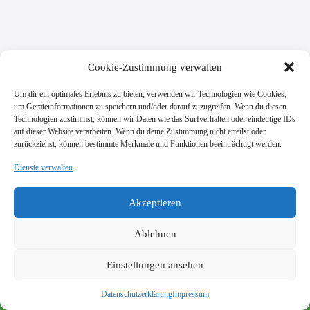
Cookie-Zustimmung verwalten
Um dir ein optimales Erlebnis zu bieten, verwenden wir Technologien wie Cookies,
um Geräteinformationen zu speichern und/oder darauf zuzugreifen. Wenn du diesen
Technologien zustimmst, können wir Daten wie das Surfverhalten oder eindeutige IDs
auf dieser Website verarbeiten. Wenn du deine Zustimmung nicht erteilst oder
zurückziehst, können bestimmte Merkmale und Funktionen beeinträchtigt werden.
Dienste verwalten
SV Viktoria Klein-Zimmern 1945 e.V.
Burgstraße 18
Akzeptieren
64846 Groß-Zimmern
info@vik-klz.de
Ablehnen
Einstellungen ansehen
Impressum
Datenschutzerklärung
© 2026 SV Viktoria Klein-Zimmern 1945 e.V. - Realisierung
Datenschutzerklärung
Impressum
durch
dein-webdesign.de