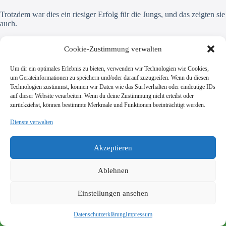
Trotzdem war dies ein riesiger Erfolg für die Jungs, und das zeigten sie
auch.
Cookie-Zustimmung verwalten
Um dir ein optimales Erlebnis zu bieten, verwenden wir Technologien wie Cookies,
um Geräteinformationen zu speichern und/oder darauf zuzugreifen. Wenn du diesen
Technologien zustimmst, können wir Daten wie das Surfverhalten oder eindeutige IDs
auf dieser Website verarbeiten. Wenn du deine Zustimmung nicht erteilst oder
zurückziehst, können bestimmte Merkmale und Funktionen beeinträchtigt werden.
Dienste verwalten
SV Viktoria Klein-Zimmern 1945 e.V.
Burgstraße 18
Akzeptieren
64846 Groß-Zimmern
info@vik-klz.de
Ablehnen
Einstellungen ansehen
Impressum
Datenschutzerklärung
© 2026 SV Viktoria Klein-Zimmern 1945 e.V. - Realisierung
Datenschutzerklärung
Impressum
durch
dein-webdesign.de