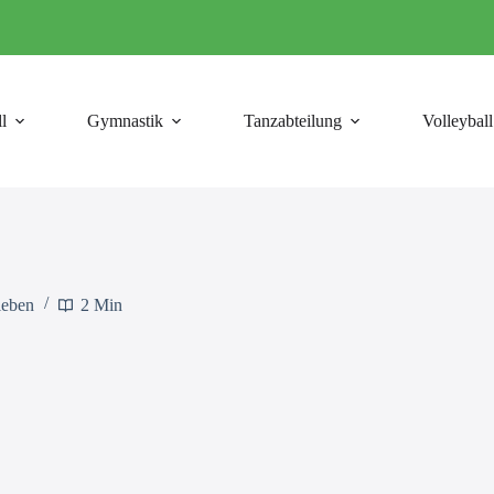
l
Gymnastik
Tanzabteilung
Volleyball
leben
2 Min