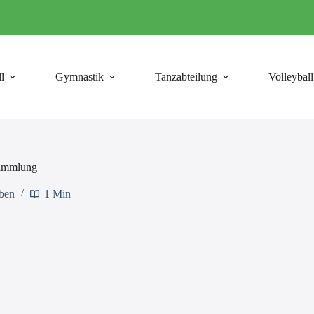
l
Gymnastik
Tanzabteilung
Volleyball
sammlung
eben
1 Min