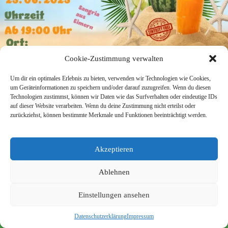
Cookie-Zustimmung verwalten
Um dir ein optimales Erlebnis zu bieten, verwenden wir Technologien wie Cookies,
um Geräteinformationen zu speichern und/oder darauf zuzugreifen. Wenn du diesen
Technologien zustimmst, können wir Daten wie das Surfverhalten oder eindeutige IDs
auf dieser Website verarbeiten. Wenn du deine Zustimmung nicht erteilst oder
zurückziehst, können bestimmte Merkmale und Funktionen beeinträchtigt werden.
SV Viktoria Klein-Zimmern 1945 e.V.
Burgstraße 18
Akzeptieren
64846 Groß-Zimmern
info@vik-klz.de
Ablehnen
Einstellungen ansehen
Impressum
Datenschutzerklärung
© 2026 SV Viktoria Klein-Zimmern 1945 e.V. - Realisierung
Datenschutzerklärung
Impressum
durch
dein-webdesign.de