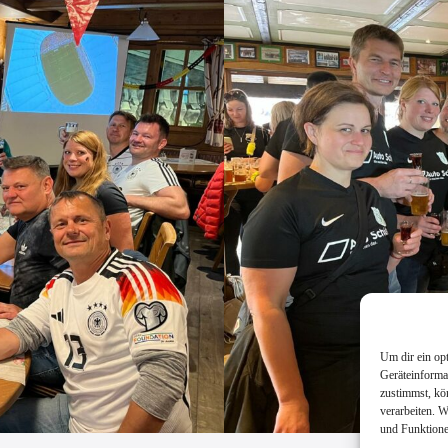
Um dir ein op
Geräteinforma
zustimmst, kö
verarbeiten. 
und Funktione