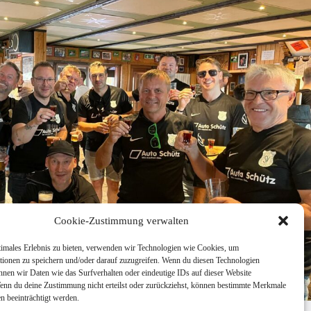
Cookie-Zustimmung verwalten
timales Erlebnis zu bieten, verwenden wir Technologien wie Cookies, um
tionen zu speichern und/oder darauf zuzugreifen. Wenn du diesen Technologien
nnen wir Daten wie das Surfverhalten oder eindeutige IDs auf dieser Website
Wenn du deine Zustimmung nicht erteilst oder zurückziehst, können bestimmte Merkmale
n beeinträchtigt werden.