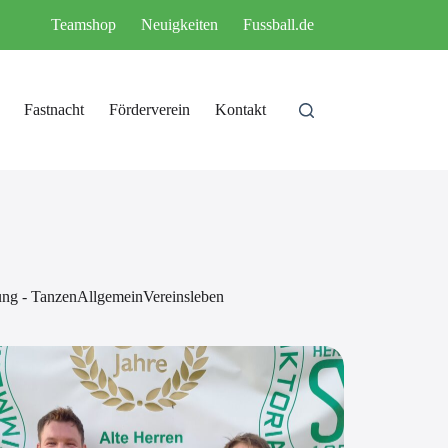
Teamshop
Neuigkeiten
Fussball.de
Fastnacht
Förderverein
Kontakt
ung - Tanzen
Allgemein
Vereinsleben