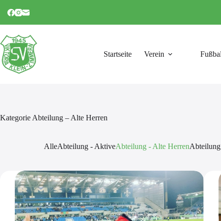
Zum
Inhalt
springen
Startseite
Verein
Fußbal
Kategorie
Abteilung – Alte Herren
Alle
Abteilung - Aktive
Abteilung - Alte Herren
Abteilung