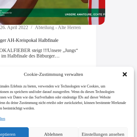
26. April 2022
Abteilung - Alte Herren
rger AH-Kreispokal Halbfinale
OKALFIEBER steigt !!!Unsere „Jungs“
n im Halbfinale des Bitburger…
Cookie-Zustimmung verwalten
timales Erlebnis zu bieten, verwenden wir Technologien wie Cookies, um
tionen zu speichern und/oder darauf zuzugreifen. Wenn du diesen Technologien
nnen wir Daten wie das Surfverhalten oder eindeutige IDs auf dieser Website
Wenn du deine Zustimmung nicht erteilst oder zurückziehst, können bestimmte Merkmale
n beeinträchtigt werden.
lten
eptieren
Ablehnen
Einstellungen ansehen
Impressum