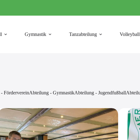
l
Gymnastik
Tanzabteilung
Volleyball
 - Förderverein
Abteilung - Gymnastik
Abteilung - Jugendfußball
Abteil