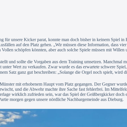
ng für unsere Kicker parat, konnte man doch bisher in keinem Spiel i
usfällen auf den Platz gehen. „Wir müssen diese Information, dass vie
em Vollen schöpfen könnten, aber auch solche Spiele müssen mit Willen
stellt und sollte die Vorgaben aus dem Training umsetzen. Manchmal 
t unter Wert zu verkaufen. Zwar wurde es das erwartete schwere Spiel
nem Satz ganz gut beschreiben: „Solange die Orgel noch spielt, wird 
r Münster mit erhobenem Haupt vom Platz gegangen. Der Gegner wurde t
rwischt, und die Abwehr machte ihre Sache fast fehlerfrei. Im Mittelf
lage wirklich zufrieden sein, war das Spiel der Geißbergkicker doch ei
Partie morgen gegen unsere nördliche Nachbargemeinde aus Dieburg.