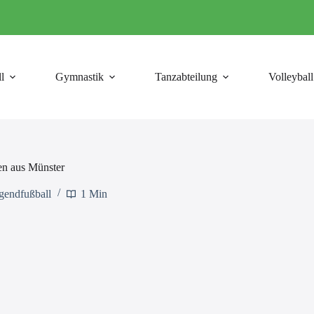
l
Gymnastik
Tanzabteilung
Volleyball
en aus Münster
gendfußball
1 Min