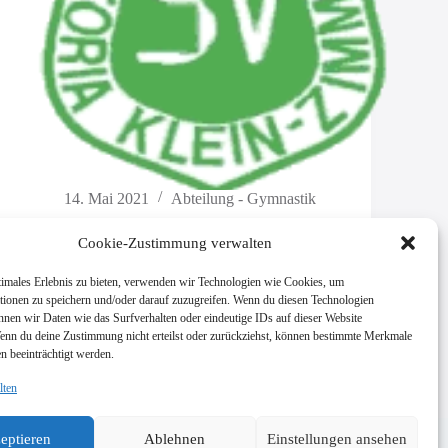
14. Mai 2021
Abteilung - Gymnastik
Übungsleiter*in für das Kinderturnen (0-3)
Cookie-Zustimmung verwalten
gesucht
timales Erlebnis zu bieten, verwenden wir Technologien wie Cookies, um
Liebe Freunde des Vereins, wir Suchen ein*e
tionen zu speichern und/oder darauf zuzugreifen. Wenn du diesen Technologien
Übungsleiter*in für das…
nnen wir Daten wie das Surfverhalten oder eindeutige IDs auf dieser Website
Wenn du deine Zustimmung nicht erteilst oder zurückziehst, können bestimmte Merkmale
n beeinträchtigt werden.
lten
eptieren
Ablehnen
Einstellungen ansehen
Impressum