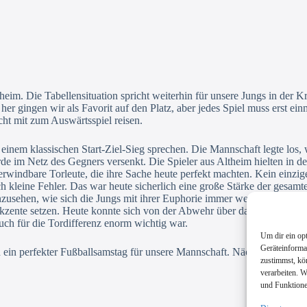
heim. Die Tabellensituation spricht weiterhin für unsere Jungs in der 
r gingen wir als Favorit auf den Platz, aber jedes Spiel muss erst e
cht mit zum Auswärtsspiel reisen.
m klassischen Start-Ziel-Sieg sprechen. Die Mannschaft legte los, wi
e im Netz des Gegners versenkt. Die Spieler aus Altheim hielten in d
überwindbare Torleute, die ihre Sache heute perfekt machten. Kein ein
ch kleine Fehler. Das war heute sicherlich eine große Stärke der gesam
sehen, wie sich die Jungs mit ihrer Euphorie immer weiter nach vorne 
kzente setzen. Heute konnte sich von der Abwehr über das Mittelfeld bi
uch für die Tordifferenz enorm wichtig war.
Um dir ein op
Geräteinforma
ch ein perfekter Fußballsamstag für unsere Mannschaft. Nächste Woch
zustimmst, kö
verarbeiten. 
und Funktione