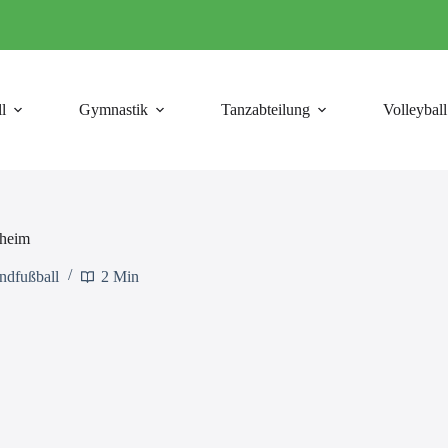
l
Gymnastik
Tanzabteilung
Volleyball
theim
ndfußball
2 Min