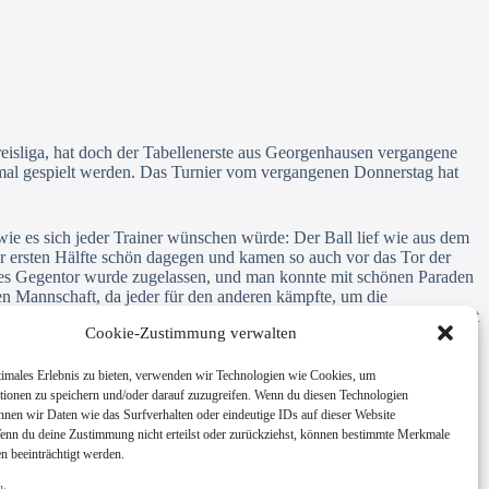
Kreisliga, hat doch der Tabellenerste aus Georgenhausen vergangene
inmal gespielt werden. Das Turnier vom vergangenen Donnerstag hat
e es sich jeder Trainer wünschen würde: Der Ball lief wie aus dem
er ersten Hälfte schön dagegen und kamen so auch vor das Tor der
ziges Gegentor wurde zugelassen, und man konnte mit schönen Paraden
ten Mannschaft, da jeder für den anderen kämpfte, um die
peitschten. Das zeigte sich dann auch in einer gewissen Leichtigkeit
Cookie-Zustimmung verwalten
s hin zum Sturm jede Position in die Torschützenliste eintragen.
timales Erlebnis zu bieten, verwenden wir Technologien wie Cookies, um
tionen zu speichern und/oder darauf zuzugreifen. Wenn du diesen Technologien
e führt uns der Weg dann nach Ober-Roden, wo man unbedingt den
nnen wir Daten wie das Surfverhalten oder eindeutige IDs auf dieser Website
Wenn du deine Zustimmung nicht erteilst oder zurückziehst, können bestimmte Merkmale
n beeinträchtigt werden.