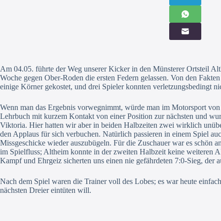
Am 04.05. führte der Weg unserer Kicker in den Münsterer Ortsteil Alt
Woche gegen Ober-Roden die ersten Federn gelassen. Von den Fakten he
einige Körner gekostet, und drei Spieler konnten verletzungsbedingt ni
Wenn man das Ergebnis vorwegnimmt, würde man im Motorsport von eine
Lehrbuch mit kurzem Kontakt von einer Position zur nächsten und wurd
Viktoria. Hier hatten wir aber in beiden Halbzeiten zwei wirklich un
den Applaus für sich verbuchen. Natürlich passieren in einem Spiel au
Missgeschicke wieder auszubügeln. Für die Zuschauer war es schön anzu
im Spielfluss; Altheim konnte in der zweiten Halbzeit keine weiteren A
Kampf und Ehrgeiz sicherten uns einen nie gefährdeten 7:0-Sieg, der a
Nach dem Spiel waren die Trainer voll des Lobes; es war heute einfa
nächsten Dreier eintüten will.