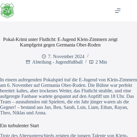
Zum
Inhalt
springen
Pokal-Krimi unter Flutlicht: E-Jugend Klein-Zimmern zeigt
Kampfgeist gegen Germania Ober-Roden
7. November 2024
Abteilung - Jugendfußball
2 Min
In einem aufregenden Pokalspiel traf die E-Jugend von Klein-Zimmern
am 6. November auf Germania Ober-Roden. Die Bühne war perfekt
bereitet: kaltes, aber trockenes Wetter, das Flutlicht strahlte, und eine
aufgeregte Fanbase wartete gespannt auf den Anpfiff um 18 Uhr. Das
Team – ausnahmslos mit Spielern, die ein Jahr jünger waren als die
Gegner! – bestand aus Jan, Ben, Sarah, Luis, Liam, Ethan, Rayan,
Theo, Niklas und Anna.
Ein turbulenter Start
Trotz des Altersunterschieds zeigten die jungen Talente von Klein-