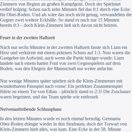
Zimmern von Beginn an großen Kampfgeist. Doch der Spielstart
verlief holprig: Schon nach zehn Minuten fiel das 0:1 durch eine Ecke
für Ober-Roden. Und als wäre das noch nicht genug, verwandelten die
Gegner zwei weitere Eckbälle. So stand es nach nur 15 Minuten
bereits 0:3 – doch Klein-Zimmern ließ sich davon nicht beirren.
Feuer in der zweiten Halbzeit
Nach nur sechs Minuten in der zweiten Halbzeit fasste sich Liam ein
Herz und verkürzte mit einem präzisen Schuss auf 1:3. Nun waren die
Gastgeber im Aufwind, auch wenn die Partie hitziger wurde: Liam
landete nach einem harten Foul von zwei Gegenspielern auf dem
Boden, was den Ehrgeiz der Mannschaft nur weiter anfachte.
Nur wenige Minuten später spielten sich die Klein-Zimmerner mit
wunderbarem Passspiel nach vorne: Ein perfektes Zusammenspiel
führte zu einem Tor von Ethan – plötzlich stand es 2:3! Die Zuschauer
waren begeistert, und das Team spielte wie entfesselt.
Nervenaufreibende Schlussphase
In den letzten Minuten wurde es noch einmal brenzlig. Germania
Ober-Roden drängte wieder in den Strafraum, doch der Torwart von
Klein-Zimmern hielt alles, was kam. Eine Ecke in der 58. Minute