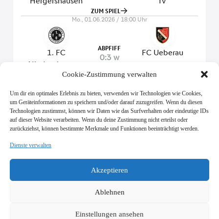
Cookie-Zustimmung verwalten
Um dir ein optimales Erlebnis zu bieten, verwenden wir Technologien wie Cookies,
um Geräteinformationen zu speichern und/oder darauf zuzugreifen. Wenn du diesen
Technologien zustimmst, können wir Daten wie das Surfverhalten oder eindeutige IDs
auf dieser Website verarbeiten. Wenn du deine Zustimmung nicht erteilst oder
zurückziehst, können bestimmte Merkmale und Funktionen beeinträchtigt werden.
Dienste verwalten
SV Viktoria Klein-Zimmern 1945 e.V.
Burgstraße 18
Akzeptieren
64846 Groß-Zimmern
info@vik-klz.de
Ablehnen
Einstellungen ansehen
Impressum