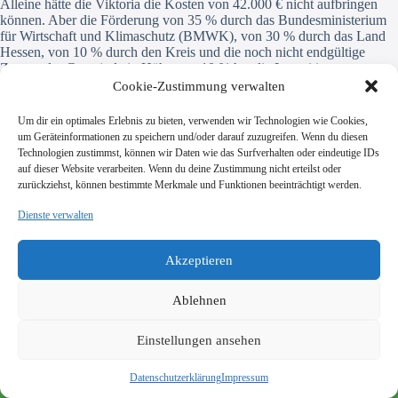
Alleine hätte die Viktoria die Kosten von 42.000 € nicht aufbringen
können. Aber die Förderung von 35 % durch das Bundesministerium
für Wirtschaft und Klimaschutz (BMWK), von 30 % durch das Land
Hessen, von 10 % durch den Kreis und die noch nicht endgültige
Zusage der Gemeinde in Höhe von 10 % hat die Investition
ermöglicht. Vielen Dank an alle Förderer. Die Viktoria und alle
Cookie-Zustimmung verwalten
Sportler freuen sich nun, dass sie eine hellere und modernere
Flutlichtanlage nutzen können.
Um dir ein optimales Erlebnis zu bieten, verwenden wir Technologien wie Cookies,
um Geräteinformationen zu speichern und/oder darauf zuzugreifen. Wenn du diesen
Technologien zustimmst, können wir Daten wie das Surfverhalten oder eindeutige IDs
auf dieser Website verarbeiten. Wenn du deine Zustimmung nicht erteilst oder
zurückziehst, können bestimmte Merkmale und Funktionen beeinträchtigt werden.
Dienste verwalten
SV Viktoria Klein-Zimmern 1945 e.V.
Burgstraße 18
Akzeptieren
64846 Groß-Zimmern
info@vik-klz.de
Ablehnen
Einstellungen ansehen
Impressum
Datenschutzerklärung
© 2026 SV Viktoria Klein-Zimmern 1945 e.V. - Realisierung
Datenschutzerklärung
Impressum
durch
dein-webdesign.de