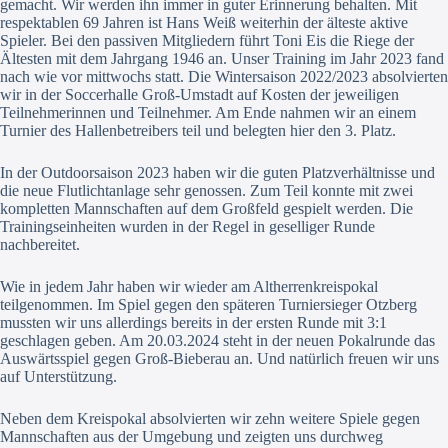
gemacht. Wir werden ihn immer in guter Erinnerung behalten. Mit
respektablen 69 Jahren ist Hans Weiß weiterhin der älteste aktive
Spieler. Bei den passiven Mitgliedern führt Toni Eis die Riege der
Ältesten mit dem Jahrgang 1946 an. Unser Training im Jahr 2023 fand
nach wie vor mittwochs statt. Die Wintersaison 2022/2023 absolvierten
wir in der Soccerhalle Groß-Umstadt auf Kosten der jeweiligen
Teilnehmerinnen und Teilnehmer. Am Ende nahmen wir an einem
Turnier des Hallenbetreibers teil und belegten hier den 3. Platz.
In der Outdoorsaison 2023 haben wir die guten Platzverhältnisse und
die neue Flutlichtanlage sehr genossen. Zum Teil konnte mit zwei
kompletten Mannschaften auf dem Großfeld gespielt werden. Die
Trainingseinheiten wurden in der Regel in geselliger Runde
nachbereitet.
Wie in jedem Jahr haben wir wieder am Altherrenkreispokal
teilgenommen. Im Spiel gegen den späteren Turniersieger Otzberg
mussten wir uns allerdings bereits in der ersten Runde mit 3:1
geschlagen geben. Am 20.03.2024 steht in der neuen Pokalrunde das
Auswärtsspiel gegen Groß-Bieberau an. Und natürlich freuen wir uns
auf Unterstützung.
Neben dem Kreispokal absolvierten wir zehn weitere Spiele gegen
Mannschaften aus der Umgebung und zeigten uns durchweg