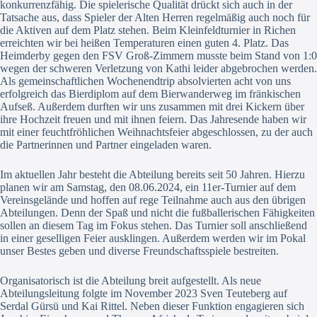
konkurrenzfähig. Die spielerische Qualität drückt sich auch in der
Tatsache aus, dass Spieler der Alten Herren regelmäßig auch noch für
die Aktiven auf dem Platz stehen. Beim Kleinfeldturnier in Richen
erreichten wir bei heißen Temperaturen einen guten 4. Platz. Das
Heimderby gegen den FSV Groß-Zimmern musste beim Stand von 1:0
wegen der schweren Verletzung von Kathi leider abgebrochen werden.
Als gemeinschaftlichen Wochenendtrip absolvierten acht von uns
erfolgreich das Bierdiplom auf dem Bierwanderweg im fränkischen
Aufseß. Außerdem durften wir uns zusammen mit drei Kickern über
ihre Hochzeit freuen und mit ihnen feiern. Das Jahresende haben wir
mit einer feuchtfröhlichen Weihnachtsfeier abgeschlossen, zu der auch
die Partnerinnen und Partner eingeladen waren.
Im aktuellen Jahr besteht die Abteilung bereits seit 50 Jahren. Hierzu
planen wir am Samstag, den 08.06.2024, ein 11er-Turnier auf dem
Vereinsgelände und hoffen auf rege Teilnahme auch aus den übrigen
Abteilungen. Denn der Spaß und nicht die fußballerischen Fähigkeiten
sollen an diesem Tag im Fokus stehen. Das Turnier soll anschließend
in einer geselligen Feier ausklingen. Außerdem werden wir im Pokal
unser Bestes geben und diverse Freundschaftsspiele bestreiten.
Organisatorisch ist die Abteilung breit aufgestellt. Als neue
Abteilungsleitung folgte im November 2023 Sven Teuteberg auf
Serdal Gürsü und Kai Rittel. Neben dieser Funktion engagieren sich