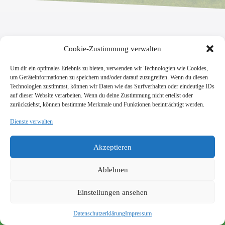
Cookie-Zustimmung verwalten
Um dir ein optimales Erlebnis zu bieten, verwenden wir Technologien wie Cookies,
um Geräteinformationen zu speichern und/oder darauf zuzugreifen. Wenn du diesen
Technologien zustimmst, können wir Daten wie das Surfverhalten oder eindeutige IDs
auf dieser Website verarbeiten. Wenn du deine Zustimmung nicht erteilst oder
zurückziehst, können bestimmte Merkmale und Funktionen beeinträchtigt werden.
Dienste verwalten
SV Viktoria Klein-Zimmern 1945 e.V.
Burgstraße 18
Akzeptieren
64846 Groß-Zimmern
info@vik-klz.de
Ablehnen
Einstellungen ansehen
Impressum
Datenschutzerklärung
© 2026 SV Viktoria Klein-Zimmern 1945 e.V. - Realisierung
Datenschutzerklärung
Impressum
durch
dein-webdesign.de