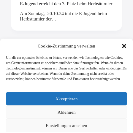
E-Jugend erreicht den 3. Platz beim Herbstturnier
Am Sonntag, 20.10.24 trat die E Jugend beim
Herbstturnier der…
Cookie-Zustimmung verwalten
Mehr laden
Um dir ein optimales Erlebnis zu bieten, verwenden wir Technologien wie Cookies,
um Geräteinformationen zu speichern und/oder darauf zuzugreifen. Wenn du diesen
Technologien zustimmst, können wir Daten wie das Surfverhalten oder eindeutige IDs
auf dieser Website verarbeiten. Wenn du deine Zustimmung nicht erteilst oder
zurückziehst, können bestimmte Merkmale und Funktionen beeinträchtigt werden.
SV Viktoria Klein-Zimmern 1945 e.V.
Burgstraße 18
Akzeptieren
64846 Groß-Zimmern
info@vik-klz.de
Ablehnen
Einstellungen ansehen
Impressum
Datenschutzerklärung