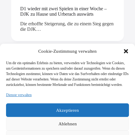
D1 wieder mit zwei Spielen in einer Woche –
DJK zu Hause und Urberach auswärts
Die erhoffte Steigerung, die zu einem Sieg gegen
die DJK…
Cookie-Zustimmung verwalten
Um dir ein optimales Erlebnis zu bieten, verwenden wir Technologien wie Cookies,
Mehr laden
um Geräteinformationen zu speichern und/oder darauf zuzugreifen. Wenn du diesen
Technologien zustimmst, können wir Daten wie das Surfverhalten oder eindeutige IDs
auf dieser Website verarbeiten. Wenn du deine Zustimmung nicht erteilst oder
zurückziehst, können bestimmte Merkmale und Funktionen beeinträchtigt werden.
Dienste verwalten
SV Viktoria Klein-Zimmern 1945 e.V.
Burgstraße 18
Akzeptieren
64846 Groß-Zimmern
info@vik-klz.de
Ablehnen