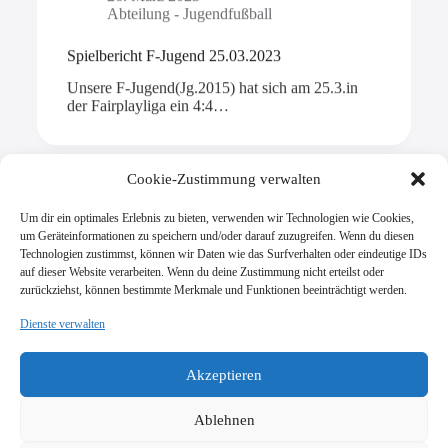
Abteilung - Jugendfußball
Spielbericht F-Jugend 25.03.2023
Unsere F-Jugend(Jg.2015) hat sich am 25.3.in
der Fairplayliga ein 4:4…
Cookie-Zustimmung verwalten
Um dir ein optimales Erlebnis zu bieten, verwenden wir Technologien wie Cookies,
Mehr laden
um Geräteinformationen zu speichern und/oder darauf zuzugreifen. Wenn du diesen
Technologien zustimmst, können wir Daten wie das Surfverhalten oder eindeutige IDs
auf dieser Website verarbeiten. Wenn du deine Zustimmung nicht erteilst oder
zurückziehst, können bestimmte Merkmale und Funktionen beeinträchtigt werden.
Dienste verwalten
SV Viktoria Klein-Zimmern 1945 e.V.
Burgstraße 18
Akzeptieren
64846 Groß-Zimmern
info@vik-klz.de
Ablehnen