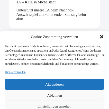
1A – KOL in Michelstadt
Unterstützt unsere 1A beim Nachhol-
Auswärtsspiel am kommenden Samstag beim
akut…
Cookie-Zustimmung verwalten
Um dir ein optimales Erlebnis zu bieten, verwenden wir Technologien wie Cookies,
Mehr laden
um Geräteinformationen zu speichern und/oder darauf zuzugreifen. Wenn du diesen
Technologien zustimmst, können wir Daten wie das Surfverhalten oder eindeutige IDs
auf dieser Website verarbeiten. Wenn du deine Zustimmung nicht erteilst oder
zurückziehst, können bestimmte Merkmale und Funktionen beeinträchtigt werden.
Dienste verwalten
SV Viktoria Klein-Zimmern 1945 e.V.
Burgstraße 18
Akzeptieren
64846 Groß-Zimmern
info@vik-klz.de
Ablehnen
Einstellungen ansehen
Impressum