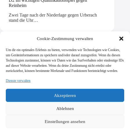
D2 im wichtigen Qualifikationsspiel gegen
Reinheim
Zwei Tage nach der Niederlage gegen Urberach
stand die Uhr…
Cookie-Zustimmung verwalten
Um dir ein optimales Erlebnis zu bieten, verwenden wir Technologien wie Cookies,
Mehr laden
um Geräteinformationen zu speichern und/oder darauf zuzugreifen. Wenn du diesen
Technologien zustimmst, können wir Daten wie das Surfverhalten oder eindeutige IDs
auf dieser Website verarbeiten. Wenn du deine Zustimmung nicht erteilst oder
zurückziehst, können bestimmte Merkmale und Funktionen beeinträchtigt werden.
Dienste verwalten
SV Viktoria Klein-Zimmern 1945 e.V.
Burgstraße 18
Akzeptieren
64846 Groß-Zimmern
info@vik-klz.de
Ablehnen
Einstellungen ansehen
Impressum
Datenschutzerklärung